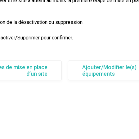
er si le site a atteint au moins la première étape de mise en pla
son de la désactivation ou suppression.
sactiver/Supprimer pour confirmer.
es de mise en place
Ajouter/Modifier le(s)
d’un site
équipements