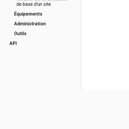
de base d'un site
Équipements
Administration
Outils
API
(opens in a new tab)